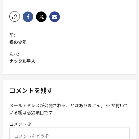
投
前:
稿
裸の少年
ナ
次へ:
ビ
ナックル星人
ゲ
ー
シ
コメントを残す
ョ
メールアドレスが公開されることはありません。
※
が付いて
ン
いる欄は必須項目です
コメント
※