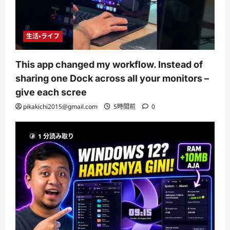
生活・ライフ
This app changed my workflow. Instead of
sharing one Dock across all your monitors –
give each scree
pikakichi2015@gmail.com
5時間前
0
1 分読み取り