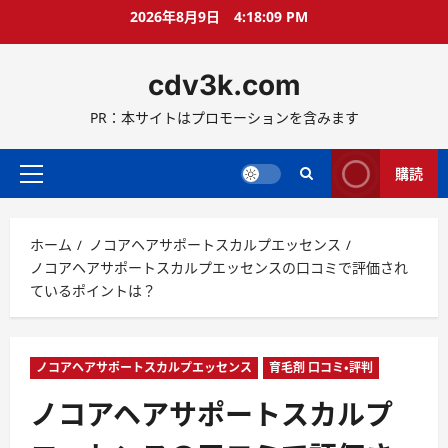
コ
2026年8月9日
4:18:10 PM
ン
テ
cdv3k.com
ン
ツ
PR：本サイトはプロモーションを含みます
へ
ス
キ
購読
メ
ッ
イ
プ
ン
ホーム
ノコアヘアサポートスカルプエッセンス
メ
ノコアヘアサポートスカルプエッセンスの口コミで評価され
ニ
ているポイントは？
ュ
ー
ノコアヘアサポートスカルプエッセンス
育毛剤 口コミ・評判
ノコアヘアサポートスカルプ