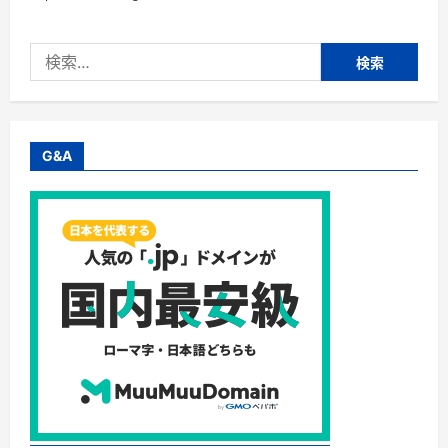
検
索:
G&A