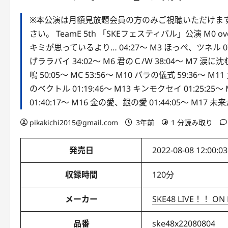
※本公演は月額見放題会員の方のみご視聴いただけます
さい。 TeamE 5th 「SKEフェスティバル」公演 M0 overt
キミが思っているより… 04:27～ M3 ほっぺ、ツネル 07:5
げララバイ 34:02～ M6 君のＣ/Ｗ 38:04～ M7 涙に沈
鳴 50:05～ MC 53:56～ M10 バラの儀式 59:36～ M1
のベクトル 01:19:46～ M13 キンモクセイ 01:25:25～ M
01:40:17～ M16 金の愛、銀の愛 01:44:05～ M17 未
pikakichi2015@gmail.com
3年前
1 分読み取り
発売日
2022-08-08 12:00:03
収録時間
120分
メーカー
SKE48 LIVE！！ ON
品番
ske48x22080804