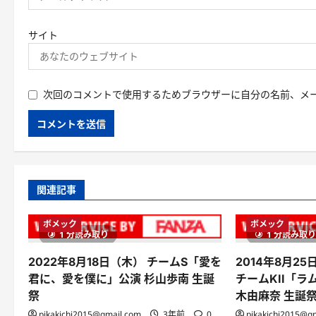
サイト
次回のコメントで使用するためブラウザーに自分の名前、メ
関連記事
ボメック
ボメック
1 分読み取り
1 分読み取
2022年8月18日（木） チームS「愛を
2014年8月25日（
君に、愛を僕に」公演 杉山歩南 生誕
チームKII「ラ
祭
木由麻奈 生誕
pikakichi2015@gmail.com
3年前
0
pikakichi2015@g