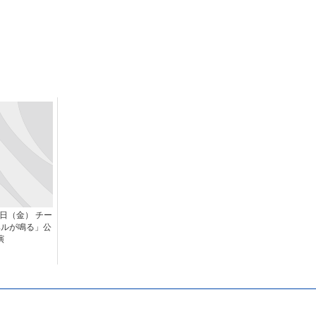
2日（金） チー
ベルが鳴る」公
演