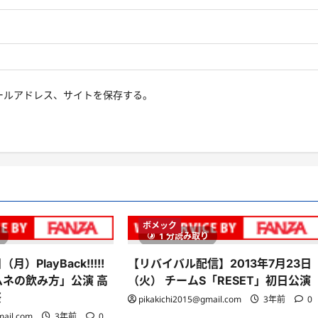
ールアドレス、サイトを保存する。
ボメック
り
1 分読み取り
月）PlayBack!!!!!
【リバイバル配信】2013年7月23日
ムネの飲み方」公演 高
（火） チームS「RESET」初日公演
祭
pikakichi2015@gmail.com
3年前
0
mail.com
3年前
0