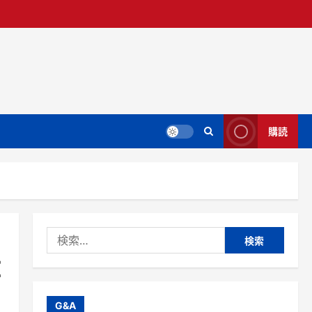
購読
検
索:
E
G&A