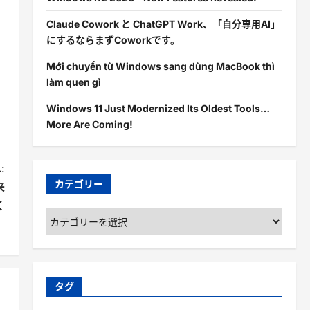
Claude Cowork と ChatGPT Work、「自分専用AI」
にするならまずCoworkです。
Mới chuyển từ Windows sang dùng MacBook thì
làm quen gì
Windows 11 Just Modernized Its Oldest Tools…
More Are Coming!
:
カテゴリー
来
く
カ
テ
ゴ
リ
ー
タグ