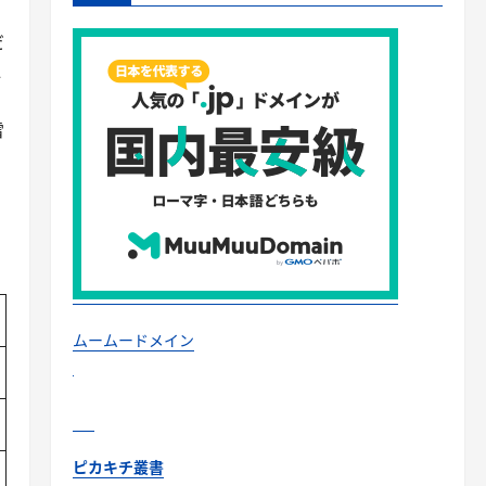
だ
2
雷
ムームードメイン
ピカキチ叢書